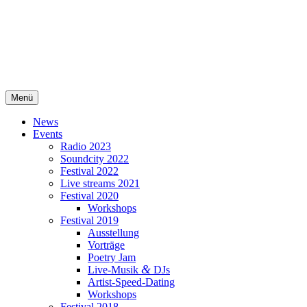
Zum
Inhalt
springen
Menü
LocArtista Freiburg
Initiative zur Vernetzung, Sicht- und Hörbarmachung von FLINTA
Künstler*innen in Freiburg
News
Events
Radio 2023
Soundcity 2022
Festival 2022
Live streams 2021
Festival 2020
Workshops
Festival 2019
Ausstellung
Vorträge
Poetry Jam
&
Live-Musik
DJs
Artist-Speed-Dating
Workshops
Festival 2018